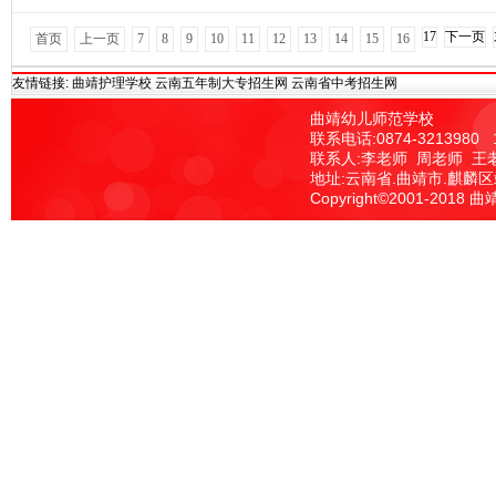
17
下一页
首页
上一页
7
8
9
10
11
12
13
14
15
16
友情链接:
曲靖护理学校
云南五年制大专招生网
云南省中考招生网
曲靖幼儿师范学校
联系电话:0874-3213980 
联系人:李老师 周老师 王
地址:云南省.曲靖市.麒麟
Copyright©2001-20